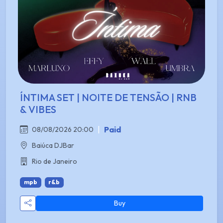
ÍNTIMA SET | NOITE DE TENSÃO | RNB
& VIBES
|
Paid
08/08/2026 20:00
Baiúca DJBar
Rio de Janeiro
mpb
r&b
Buy