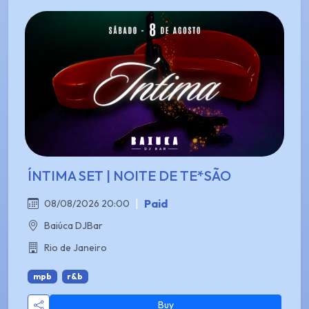
ÍNTIMA SET | NOITE DE TE*SÃO
|
Paid
08/08/2026 20:00
Baiúca DJBar
Rio de Janeiro
mpb
r&b
Buy