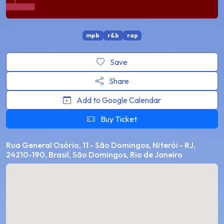
mpb
r&b
rap
Save
Share
Add to Google Calendar
Buy Ticket
Rua General Osório, 11 - São Domingos, Niterói - RJ,
24210-190, Brasil, São Domingos, Rio de Janeiro