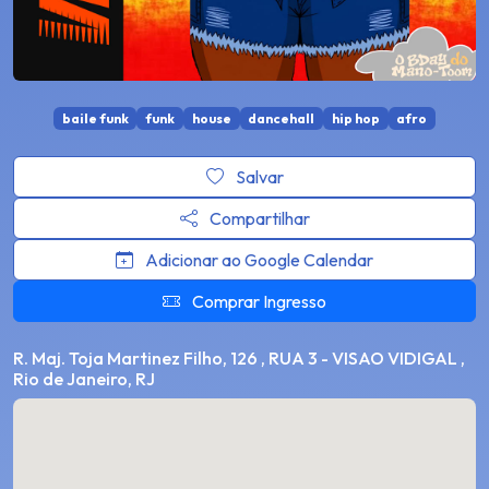
baile funk
funk
house
dancehall
hip hop
afro
Salvar
Compartilhar
Adicionar ao Google Calendar
Comprar Ingresso
R. Maj. Toja Martinez Filho, 126 , RUA 3 - VISAO VIDIGAL ,
Rio de Janeiro, RJ