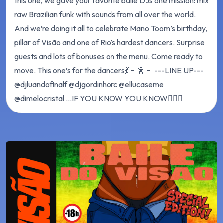
this one, we gave your favorite baile DJs one mission: mix
raw Brazilian funk with sounds from all over the world.
And we’re doing it all to celebrate Mano Toom’s birthday,
pillar of Visão and one of Rio’s hardest dancers. Surprise
guests and lots of bonuses on the menu. Come ready to
move. This one’s for the dancers💃🏾🕺🏾 ---LINE UP---
@djluandofinalf @djgordinhorc @ellucaseme
@dimelocristal ...IF YOU KNOW YOU KNOW😮‍💨🤐