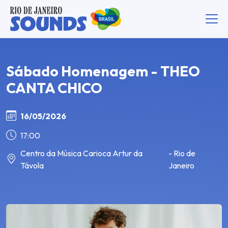
Sábado Homenagem - THEO
CANTA CHICO
16/05/2026
17:00
Centro da Música Carioca Artur da
- Rio de
Távola
Janeiro