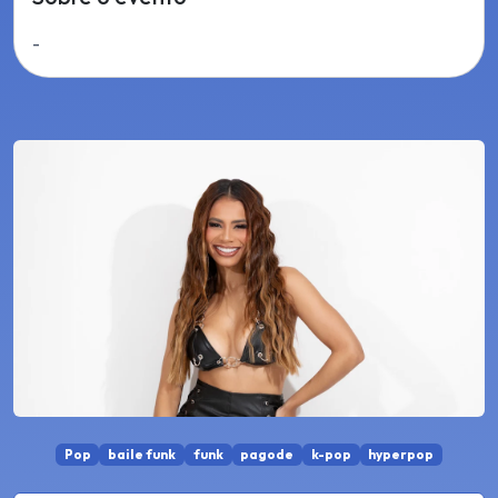
-
Pop
baile funk
funk
pagode
k-pop
hyperpop