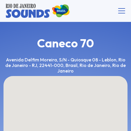
Caneco 70
Avenida Delfim Moreira, S/N - Quiosque 08 - Leblon, Rio
de Janeiro - RJ, 22441-000, Brasil, Rio de Janeiro, Rio de
Janeiro