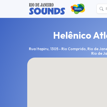
Helênico Atl
Rua Itapiru, 1305 - Rio Comprido, Rio de Jane
Rio de J