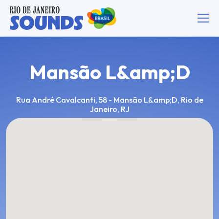
Mansão L&amp;D
Rua André Cavalcanti, 58 - Mansão L&amp;D, Rio de
Janeiro, RJ