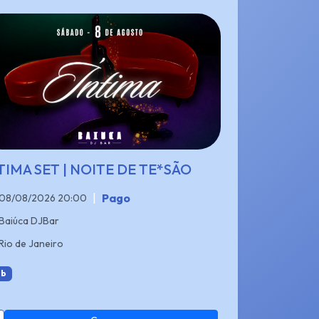
TIMA SET | NOITE DE TE*SÃO
|
Pago
08/08/2026 20:00
Baiúca DJBar
Rio de Janeiro
b