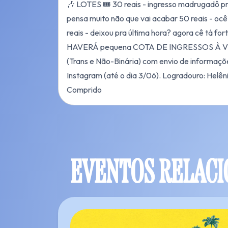
🎶 LOTES 🎟️ 30 reais - ingresso madrugadô pr
pensa muito não que vai acabar 50 reais - ocê
reais - deixou pra última hora? agora cê tá for
⁠HAVERÁ pequena COTA DE INGRESSOS À VEN
(Trans e Não-Binária) com envio de informaçõ
Instagram (até o dia 3/06). Logradouro: Helêni
Comprido
EVENTOS RELAC