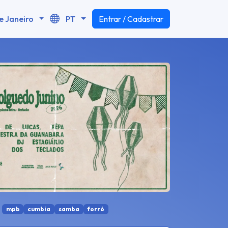
e Janeiro
PT
Entrar / Cadastrar
mpb
cumbia
samba
forró