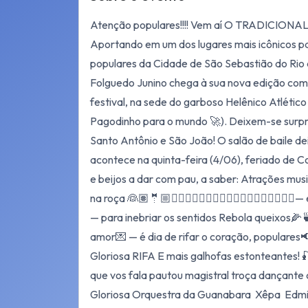
Atenção populares!!!! Vem aí O TRADICI
Aportando em um dos lugares mais icônicos par
populares da Cidade de São Sebastião do Rio de
Folguedo Junino chega à sua nova edição co
festival, na sede do garboso Helênico Atlétic
Pagodinho para o mundo 🚀). Deixem-se surpr
Santo Antônio e São João! O salão de baile dei
acontece na quinta-feira (4/06), feriado de C
e beijos a dar com pau, a saber: Atrações mus
na roça 👰🏽🤵🏼👰🏻‍♂️🤵🏽‍♀️🤵🏽‍♂️🤵🏻‍♂️👰🏻‍♀️👰
— para inebriar os sentidos Rebola queixos🌽
amor💌 — é dia de rifar o coração, populares
Gloriosa RIFA E mais galhofas estonteantes! 
que vos fala pautou magistral troça dançante
Gloriosa Orquestra da Guanabara Xêpa Edmil