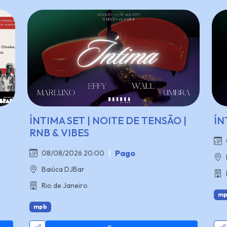
ÍNTIMA SET | NOITE DE TENSÃO |
ÍN
RNB & VIBES
|
Pago
08/08/2026 20:00
Baiúca DJBar
Rio de Janeiro
mp
mpb