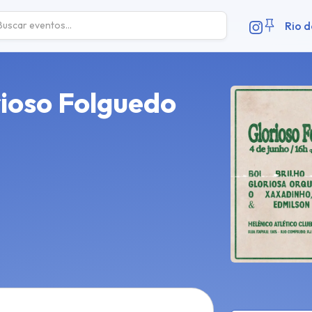
Rio d
rioso Folguedo