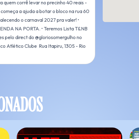
a quem corrê levar no precinho 40 reais -
 começa a ajuda a botar o bloco na rua 60
talecendo o carnaval 2027 pra valer! •⁠
DA NA PORTA. •⁠ ⁠Teremos Lista T&NB
es pelo direct do @gloriosomergulho no
co Atlético Clube Rua Itapiru, 1305 - Rio
IONADOS