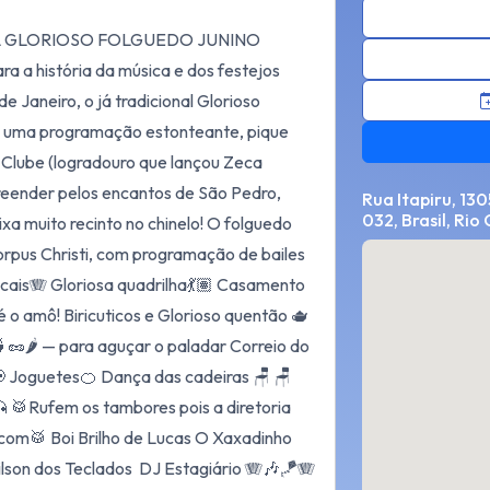
ONAL GLORIOSO FOLGUEDO JUNINO
a a história da música e dos festejos
 Janeiro, o já tradicional Glorioso
m uma programação estonteante, pique
o Clube (logradouro que lançou Zeca
eender pelos encantos de São Pedro,
Rua Itapiru, 130
032, Brasil, Rio
xa muito recinto no chinelo! O folguedo
orpus Christi, com programação de bailes
icais🪗 Gloriosa quadrilha💃🏽 Casamento
🏽‍♀️— é o amô! Biricuticos e Glorioso quentão 🫖
🥜🌶️ — para aguçar o paladar Correio do
📢 Joguetes🍊 Dança das cadeiras 🪑 🪑
 🥁Rufem os tambores pois a diretoria
 com🥁 Boi Brilho de Lucas O Xaxadinho
son dos Teclados DJ Estagiário 🪗🎶🪁🪗