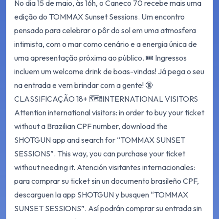
No dia 15 de maio, às 16h, o Caneco 70 recebe mais uma
edição do TOMMAX Sunset Sessions. Um encontro
pensado para celebrar o pôr do sol em uma atmosfera
intimista, com o mar como cenário e a energia única de
uma apresentação próxima ao público. 🎟️ Ingressos
incluem um welcome drink de boas-vindas! Já pega o seu
na entrada e vem brindar com a gente! 🔞
CLASSIFICAÇÃO 18+ 🗺️❗INTERNATIONAL VISITORS
Attention international visitors: in order to buy your ticket
without a Brazilian CPF number, download the
SHOTGUN app and search for “TOMMAX SUNSET
SESSIONS”. This way, you can purchase your ticket
without needing it. Atención visitantes internacionales:
para comprar su ticket sin un documento brasileño CPF,
descarguen la app SHOTGUN y busquen “TOMMAX
SUNSET SESSIONS”. Así podrán comprar su entrada sin